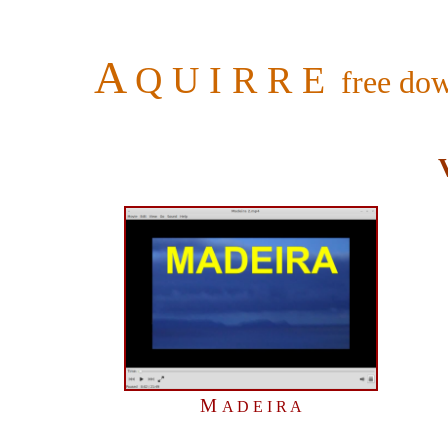
A
Q U I
R R E
free do
M
A D E I R A